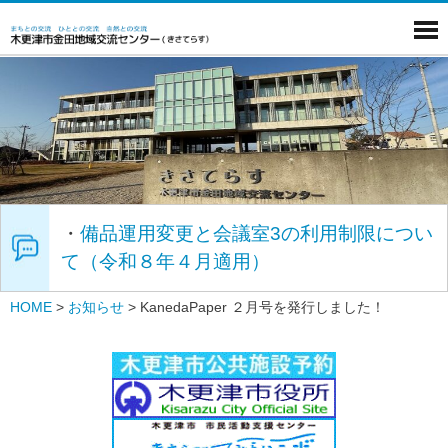
・
備品運用変更と会議室3の利用制限につい
て（令和８年４月適用）
HOME
>
お知らせ
>
KanedaPaper ２月号を発行しました！