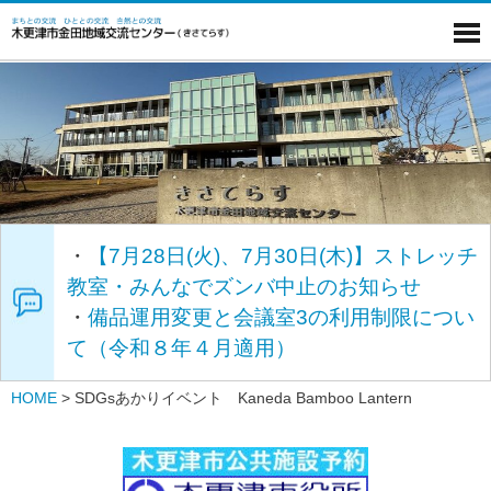
・
【7月28日(火)、7月30日(木)】ストレッチ
教室・みんなでズンバ中止のお知らせ
・
備品運用変更と会議室3の利用制限につい
て（令和８年４月適用）
HOME
>
SDGsあかりイベント Kaneda Bamboo Lantern