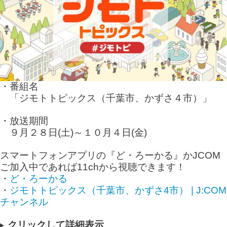
・番組名
「ジモトトピックス（千葉市、かずさ４市）」
・放送期間
９月２８日(土)～１０月４日(金)
スマートフォンアプリの『ど・ろーかる』かJCOM
ご加入中であれば11chから視聴できます！
・
ど・ろーかる
・
ジモトトピックス（千葉市、かずさ4市） | J:COM
チャンネル
クリックして詳細表示