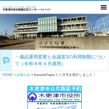
・
備品運用変更と会議室3の利用制限につい
て（令和８年４月適用）
HOME
>
お知らせ
>
KanedaPaper１１月号を発行しました！