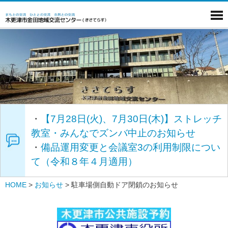
・
【7月28日(火)、7月30日(木)】ストレッチ
教室・みんなでズンバ中止のお知らせ
・
備品運用変更と会議室3の利用制限につい
て（令和８年４月適用）
HOME
>
お知らせ
>
駐車場側自動ドア閉鎖のお知らせ