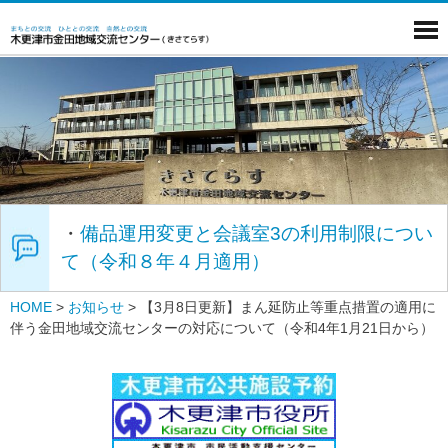
・
備品運用変更と会議室3の利用制限につい
て（令和８年４月適用）
HOME
>
お知らせ
>
【3月8日更新】まん延防止等重点措置の適用に
伴う金田地域交流センターの対応について（令和4年1月21日から）