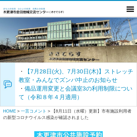
・
【7月28日(火)、7月30日(木)】ストレッチ
教室・みんなでズンバ中止のお知らせ
・
備品運用変更と会議室3の利用制限につい
て（令和８年４月適用）
HOME
>
一言コメント
>
【8月11日（水曜）更新】市有施設利用者
の新型コロナウイルス感染が確認されました