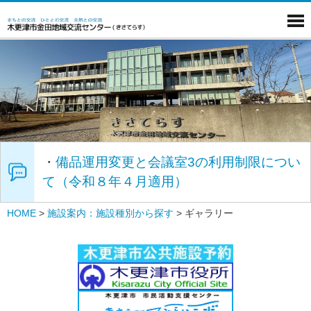
・
備品運用変更と会議室3の利用制限につい
て（令和８年４月適用）
HOME
>
施設案内：施設種別から探す
>
ギャラリー