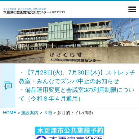
・
【7月28日(火)、7月30日(木)】ストレッチ
教室・みんなでズンバ中止のお知らせ
・
備品運用変更と会議室3の利用制限につい
て（令和８年４月適用）
HOME
>
施設案内
>
３階
>
多目的トイレ(3階)