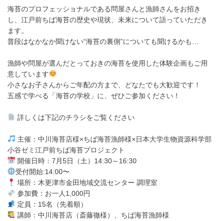
海苔のプロフェッショナルである問屋さんと漁師さんをお招き
し、江戸前ちば海苔の歴史や現状、未来について語っていただき
ます。
普段はなかなか聞けない“海苔の裏側”についても聞けるかも…
漁師や問屋が選んだとっておきの海苔を使用した体験企画もご用
意しています
小さなお子さんからご年配の方まで、どなたでも大歓迎です！
五感で学べる「海苔の学校」に、ぜひご参加ください！
詳しくは下記のチラシをご覧ください
主催：中川海苔店様×ちば海苔漁師様×日本大学生物資源科学部
小谷ゼミ江戸前ちば海苔プロジェクト
開催日時：7月5日（土）14:30～16:30
受付開始:14:00〜
場所：木更津市金田地域交流センター 調理室
参加費：お一人1,000円
定員：15名（先着順）
講師：中川海苔店（斎藤徹様）、ちば海苔漁師様