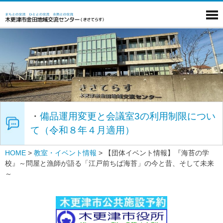
・
備品運用変更と会議室3の利用制限につい
て（令和８年４月適用）
HOME
>
教室・イベント情報
>
【団体イベント情報】『海苔の学
校』～問屋と漁師が語る「江戸前ちば海苔」の今と昔、そして未来
～